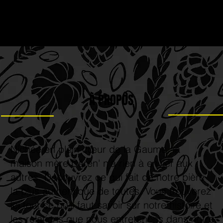
À PROPOS
Nichée en plein cœur de la Gaume, la
maison mère Déren' n'a rien à envier aux
autres. Découvrez ce qui fait de notre bière
la plus authentique de toutes. Vous trouverez
ici tout ce qu'il faut savoir sur notre histoire et
les relations que nous entretenons dans notre