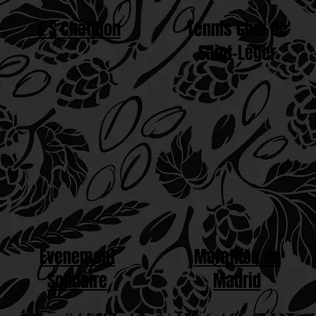
E S Châtillon
Tennis Club de
Saint-Léger
Evenement
Marathon de
Solidaire
Madrid