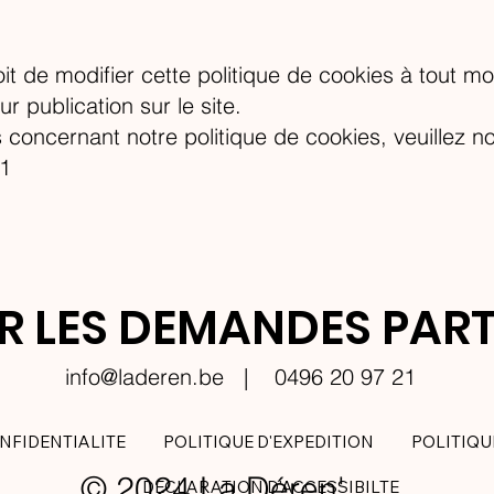
it de modifier cette politique de cookies à tout m
r publication sur le site.
concernant notre politique de cookies, veuillez no
1
R LES DEMANDES PART
info@laderen.be
| 0496 20 97 21
NFIDENTIALITE
POLITIQUE D'EXPEDITION
POLITIQ
© 2024 La Déren'
DECLARATION D'ACCESSIBILTE