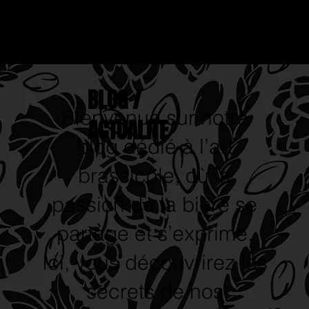
BLOG /
Bienvenue sur notre
ACTUALITE
blog dédié à l’art
brassicole, où la
passion de la bière se
partage et s’exprime.
Ici, vous découvrirez les
secrets de nos