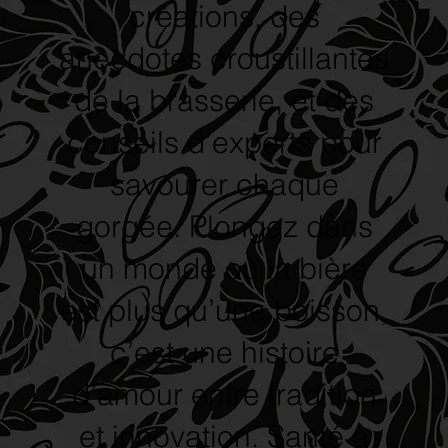
créations, des
anecdotes croustillantes
de la brasserie, et des
conseils d’experts pour
savourer chaque
gorgée. Plongez dans
un monde où la bière
est plus qu’une boisson,
c’est une histoire
d’amour entre tradition
et innovation. Santé à